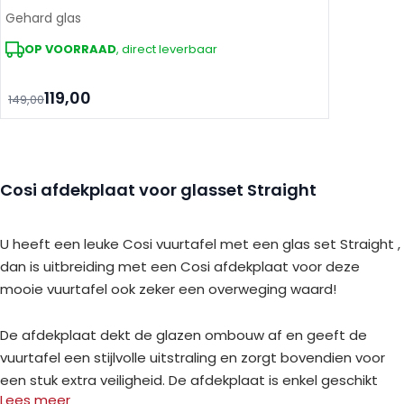
Gehard glas
OP VOORRAAD
, direct leverbaar
119,00
149,00
Cosi afdekplaat voor glasset Straight
U heeft een leuke Cosi vuurtafel met een glas set Straight ,
dan is uitbreiding met een Cosi afdekplaat voor deze
mooie vuurtafel ook zeker een overweging waard!
De afdekplaat dekt de glazen ombouw af en geeft de
vuurtafel een stijlvolle uitstraling en zorgt bovendien voor
een stuk extra veiligheid. De afdekplaat is enkel geschikt
Lees meer
voor de Cosi glas set Straight