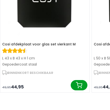
Cosi afdekplaat voor glas set vierkant M
Cosi afd
L 43 x B 43 x H 1 cm
L 50 x B 
Gepoedercoat staal
Gepoeder
BINNENKORT BESCHIKBAAR
BINNE
44,95
44
49,95
49,95
In winkelwagen