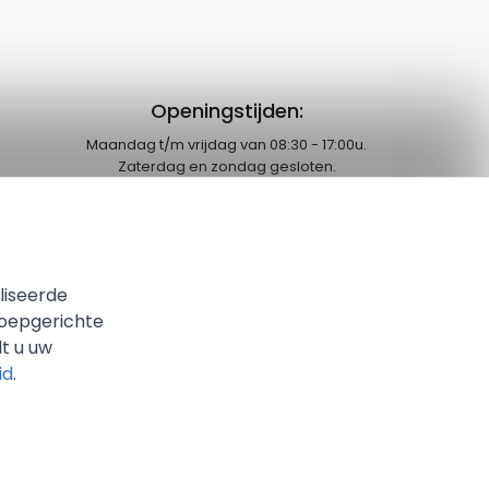
Openingstijden:
Maandag t/m vrijdag van 08:30 - 17:00u.
Zaterdag en zondag gesloten.
liseerde
roepgerichte
lt u uw
id
.