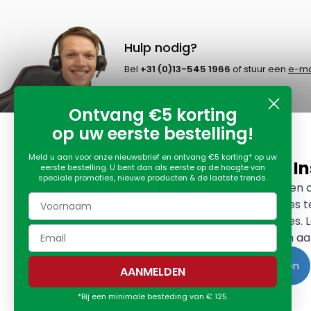
Hulp nodig?
Bel
+31 (0)13-545 1966
of stuur een
e-ma
Ontvang €5 korting
op uw eerste bestelling!
Meld u aan voor onze nieuwsbrief en ontvang €5 korting* op uw
Cookie In
eerste bestelling. U bent dan als eerste op de hoogte van
speciale promoties, nieuwe producten & de laatste trends.
Wij gebruiken
advertenties 
advertenties.
voorkeuren aa
Accepteren
AANMELDEN
*Bij een minimale besteding van € 125.