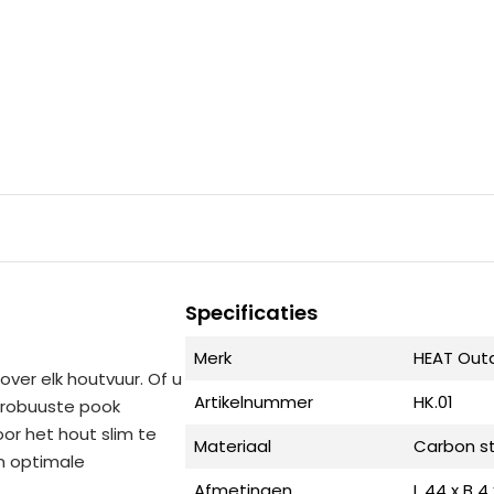
Specificaties
Merk
HEAT Outd
ver elk houtvuur. Of u
Artikelnummer
HK.01
e robuuste pook
or het hout slim te
Materiaal
Carbon s
en optimale
Afmetingen
L 44 x B 4