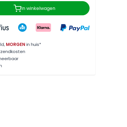
In winkelwagen
ld,
MORGEN
in huis*
rzendkosten
rneerbaar
n