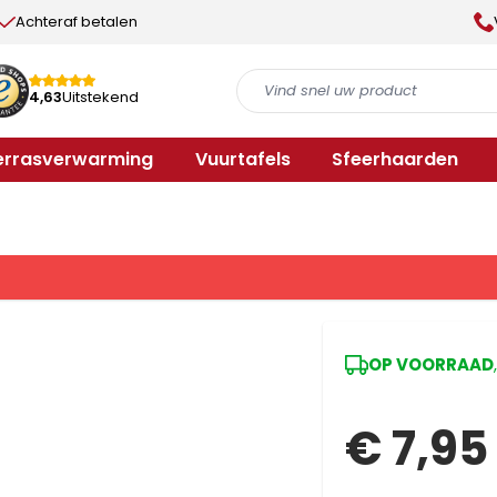
Achteraf betalen
4,63
Uitstekend
errasverwarming
Vuurtafels
Sfeerhaarden
OP VOORRAAD
€ 7,95