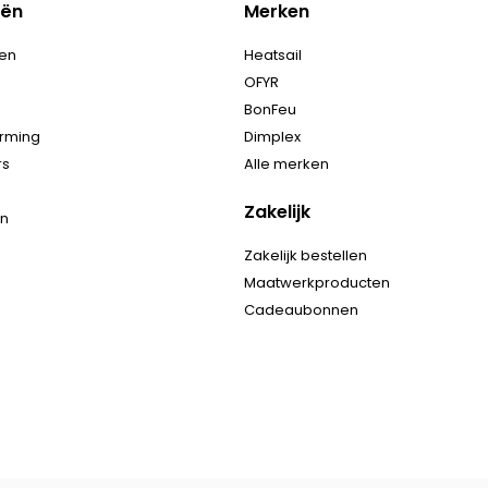
eën
Merken
en
Heatsail
OFYR
BonFeu
rming
Dimplex
rs
Alle merken
Zakelijk
en
Zakelijk bestellen
Maatwerkproducten
Cadeaubonnen