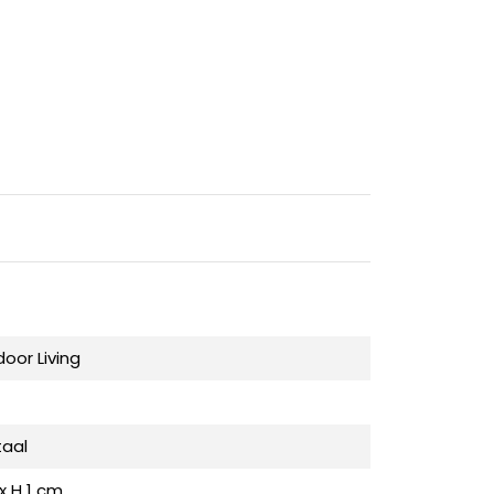
oor Living
taal
 x H 1 cm