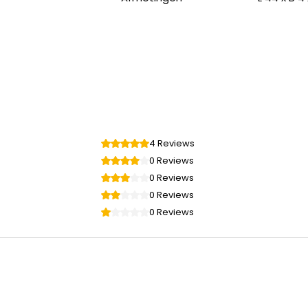
or hij bestand is
 gewicht van zware
 afstand tot de hitte,
4 Reviews
0 Reviews
0 Reviews
0 Reviews
0 Reviews
utblokken.