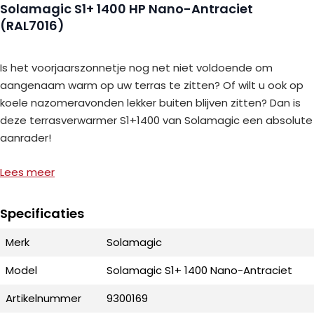
Solamagic S1+ 1400 HP Nano-Antraciet
(RAL7016)
Is het voorjaarszonnetje nog net niet voldoende om
aangenaam warm op uw terras te zitten? Of wilt u ook op
koele nazomeravonden lekker buiten blijven zitten? Dan is
deze terrasverwarmer S1+1400 van Solamagic een absolute
aanrader!
Lees meer
Voorzien van een HP SolaStar lamp: 90% minder
licht
Specificaties
Merk
Solamagic
Van Solamagic waren we natuurlijk al pure topkwaliteit
gewend op het gebied van terrasverwarming, maar met de
Model
Solamagic S1+ 1400 Nano-Antraciet
Solamagic S1+ 1400 legt men de lat wederom een stukje
hoger. Deze 1.400 watt wandheater is namelijk voorzien van
Artikelnummer
9300169